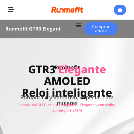
Comprar
Runmefit GTR3 Elegant
ahora
GTR3
Elegante
Runmefit
AMOLED
Reloj inteligente
Romántico y llamativo, especial para
mujeres
Pantalla AMOLED de 1,43 pulgadas | Elegante y con estilo |
Sumergible 3ATM