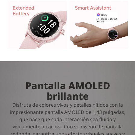
Pantalla AMOLED
brillante
Disfruta de colores vivos y detalles nítidos con la
impresionante pantalla AMOLED de 1,43 pulgadas,
que hace que cada interacción sea fluida y
visualmente atractiva. Con su diseño de pantalla
redonda, garantiza unos efectos visuales suaves y