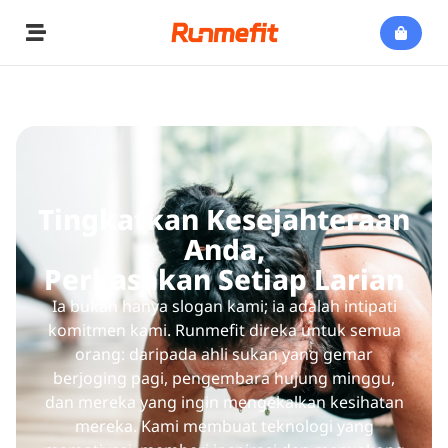
Tingkatkan Kesejahteraan
Anda,
Perkasakan Setiap Larian
Ia bukan hanya slogan kami; ia adalah intipati
komitmen kami. Runmefit direka untuk semua
orang: daripada ahli sukan yang gemar
berjoging pagi, pengembara hujung minggu,
dan mereka yang ingin mengekalkan kesihatan
mereka. Kami membuat teknologi yang