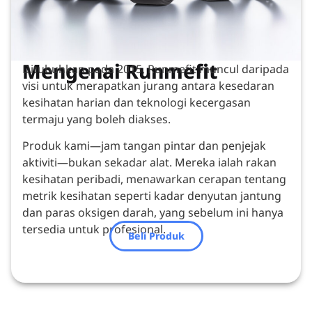
Mengenai Runmefit
Ditubuhkan pada 2015, Runmefit muncul daripada
visi untuk merapatkan jurang antara kesedaran
kesihatan harian dan teknologi kecergasan
termaju yang boleh diakses.
Produk kami—jam tangan pintar dan penjejak
aktiviti—bukan sekadar alat. Mereka ialah rakan
kesihatan peribadi, menawarkan cerapan tentang
metrik kesihatan seperti kadar denyutan jantung
dan paras oksigen darah, yang sebelum ini hanya
tersedia untuk profesional.
Beli Produk