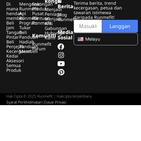
kongsi
&
Terima berita, trend
Di
Mengenai
Sokongan
Berita
kecergasan, petua dan
mana
Runmefit
Produk
Menjadi
tawaran istimewa
hendak
Apl
Pusat
Peniaga
Blog
daripada Runmefit!
membeli
Runmefit
Bantuan
Menjadi
Runmefit
Beli
Program
Runmefit
Ahli
Langgan
Jam
Tukar
Gabungan
Media
Tangan
Beli
Hubungi
Komuniti
Pintar
Panduan
Sosial
Kami
Melayu
Beli
Hadiah
Runmefit
Penjejak
Panduan
Forum
Kecergasan
Membeli
Kedai
Aksesori
Semua
Produk
Hak Cipta © 2025 Runmefit | Hakcipta terpelihara.
Syarat Perkhidmatan
|
Dasar Privasi