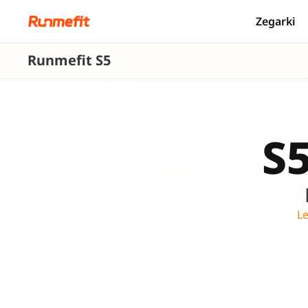
Zegarki
Runmefit S5
S5
Le