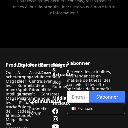
Pour recevoir les derniers conseils, ressources et
mises à jour de produits, inscrivez-vous à notre lettre
d’information !
S'abonner
Produits
Explorer
Soutien
Partenaires
Blog
&
Recevez des actualités,
Où
A
Assistance
Devenir
Actualités
des tendances en
acheter
propos
produit
revendeur
matière de fitness, des
Magasiner
de
Centre
Devenir
Blog
conseils et des offres
les
Runmefit
d'aide
un
Runmefit
spéciales de Runmefit !
montres
Application
Runmefit
affilié
intelligentes
Runmefit
Contactez
S'abonner
Médias
Magasinez
Programme
nous
Communauté
les
d’échange
sociaux
trackers
Guides
Runmefit
Français
de
cadeaux
Forum
fitness
Guides
Magasiner
d’achat
les