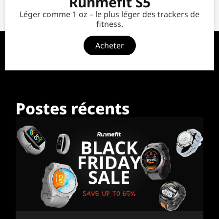
Runmefit S5
Léger comme 1 oz – le plus léger des trackers de
fitness.
Acheter
Postes récents